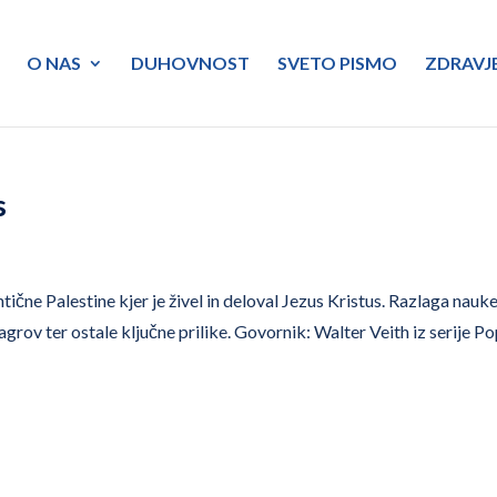
O NAS
DUHOVNOST
SVETO PISMO
ZDRAVJ
s
ične Palestine kjer je živel in deloval Jezus Kristus. Razlaga nauk
agrov ter ostale ključne prilike. Govornik: Walter Veith iz serije P