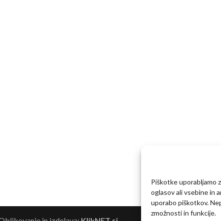
Piškotke uporabljamo za
oglasov ali vsebine in 
uporabo piškotkov. Nepr
zmožnosti in funkcije.
blikovanje in izdelava:
KlikNET.si