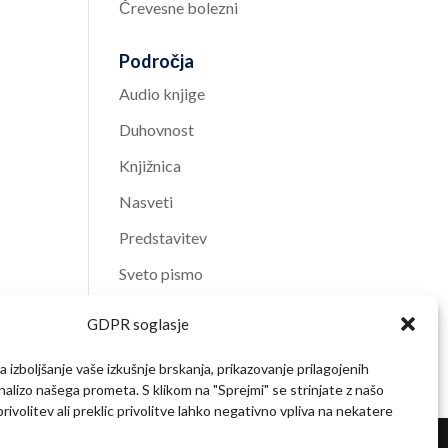
Črevesne bolezni
Področja
Audio knjige
Duhovnost
Knjižnica
Nasveti
Predstavitev
Sveto pismo
Video vsebine
GDPR soglasje
Zdravje
 izboljšanje vaše izkušnje brskanja, prikazovanje prilagojenih
analizo našega prometa. S klikom na "Sprejmi" se strinjate z našo
ivolitev ali preklic privolitve lahko negativno vpliva na nekatere