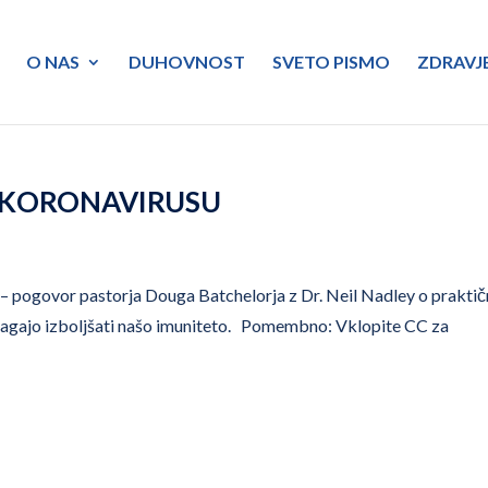
O NAS
DUHOVNOST
SVETO PISMO
ZDRAVJ
oti KORONAVIRUSU
ogovor pastorja Douga Batchelorja z Dr. Neil Nadley o praktič
pomagajo izboljšati našo imuniteto. Pomembno: Vklopite CC za