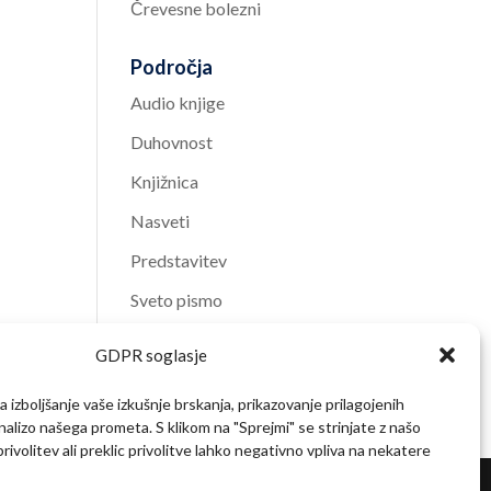
Črevesne bolezni
Področja
Audio knjige
Duhovnost
Knjižnica
Nasveti
Predstavitev
Sveto pismo
Video vsebine
GDPR soglasje
Zdravje
 izboljšanje vaše izkušnje brskanja, prikazovanje prilagojenih
analizo našega prometa. S klikom na "Sprejmi" se strinjate z našo
ivolitev ali preklic privolitve lahko negativno vpliva na nekatere