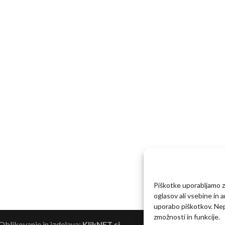
Piškotke uporabljamo za
oglasov ali vsebine in 
uporabo piškotkov. Nepr
zmožnosti in funkcije.
blikovanje in izdelava:
KlikNET.si