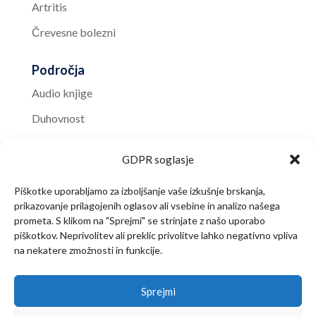
Artritis
Črevesne bolezni
Področja
Audio knjige
Duhovnost
Knjižnica
GDPR soglasje
Nasveti
Piškotke uporabljamo za izboljšanje vaše izkušnje brskanja,
Predstavitev
prikazovanje prilagojenih oglasov ali vsebine in analizo našega
Sveto pismo
prometa. S klikom na "Sprejmi" se strinjate z našo uporabo
piškotkov. Neprivolitev ali preklic privolitve lahko negativno vpliva
Video vsebine
na nekatere zmožnosti in funkcije.
Zdravje
Sprejmi