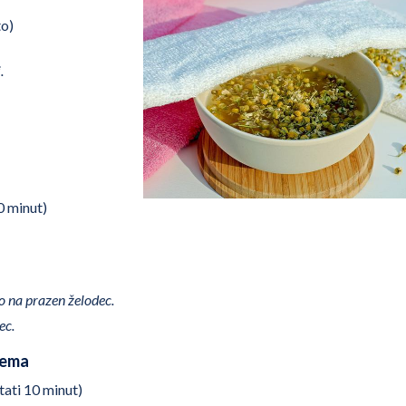
to)
.
0 minut)
o na prazen želodec.
ec.
tema
tati 10 minut)