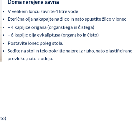
Doma narejena savna
V velikem loncu zavrite 4 litre vode
Eterična olja nakapajte na žlico in nato spustite žlico v lonec
– 4 kapljice origana (organskega in čistega)
– 6 kapljic olja evkaliptusa (organsko in čisto)
Postavite lonec poleg stola.
Sedite na stol in telo pokrijte najprej z rjuho, nato plastificiran
prevleko, nato z odejo.
sto)