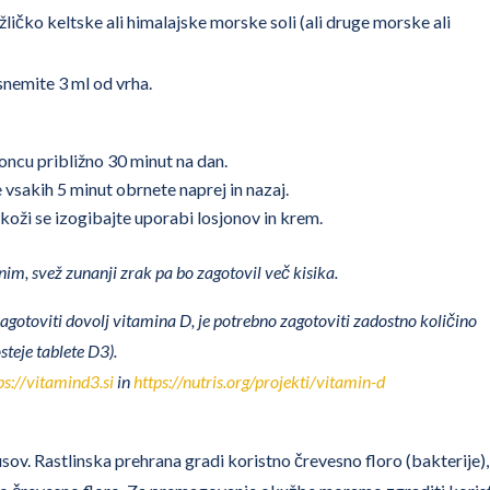
žličko keltske ali himalajske morske soli (ali druge morske ali
snemite 3 ml od vrha.
 soncu približno 30 minut na dan.
 vsakih 5 minut obrnete naprej in nazaj.
koži se izogibajte uporabi losjonov in krem.
im, svež zunanji zrak pa bo zagotovil več kisika.
gotoviti dovolj vitamina D, je potrebno zagotoviti zadostno količino
steje tablete D3).
ps://vitamind3.si
in
https://nutris.org/projekti/vitamin-d
usov. Rastlinska prehrana gradi koristno črevesno floro (bakterije),