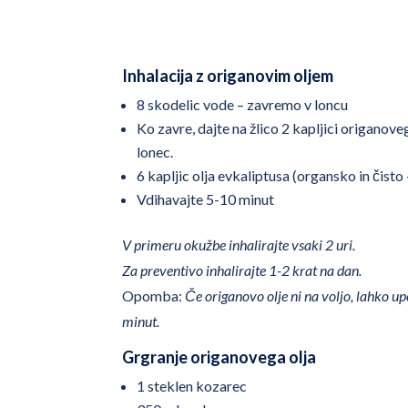
Inhalacija z origanovim oljem
8 skodelic vode – zavremo v loncu
Ko zavre, dajte na žlico 2 kapljici origanoveg
lonec.
6 kapljic olja evkaliptusa (organsko in čisto
Vdihavajte 5-10 minut
V primeru okužbe inhalirajte vsaki 2 uri.
Za preventivo inhalirajte 1-2 krat na dan.
Opomba:
Če origanovo olje ni na voljo, lahko up
minut.
Grgranje origanovega olja
1 steklen kozarec