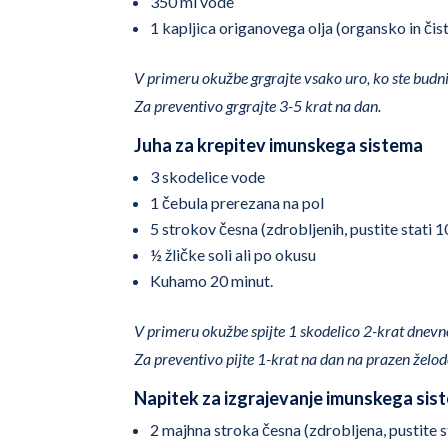
350 ml vode
1 kapljica origanovega olja (organsko in čis
V primeru okužbe grgrajte vsako uro, ko ste budni
Za preventivo grgrajte 3-5 krat na dan.
Juha za krepitev imunskega sistema
3 skodelice vode
1 čebula prerezana na pol
5 strokov česna (zdrobljenih, pustite stati 1
½ žličke soli ali po okusu
Kuhamo 20 minut.
V primeru okužbe spijte 1 skodelico 2-krat dnevn
Za preventivo pijte 1-krat na dan na prazen želod
Napitek za izgrajevanje imunskega sis
2 majhna stroka česna (zdrobljena, pustite s