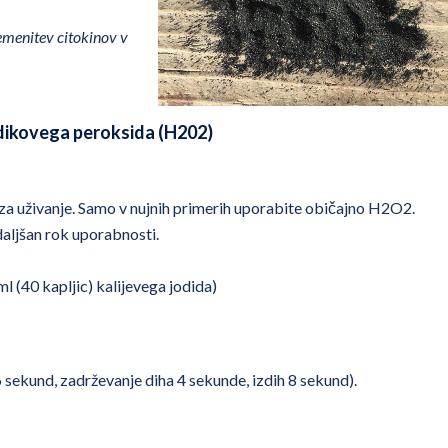
remenitev citokinov v
odikovega peroksida (H202)
 za uživanje. Samo v nujnih primerih uporabite običajno H2O2.
aljšan rok uporabnosti.
ml (40 kapljic) kalijevega jodida)
6 sekund, zadrževanje diha 4 sekunde, izdih 8 sekund).