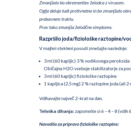
Zmanjšalo bo obremenitev želodca z virusom.
Oglje deluje tudi protivnetno in bo zmanjšalo ob
prebavnem traktu.
Prav tako zmanjša želodčne simptome.
Razpršilo joda/fiziološke raztopine/v
V majhni stekleni posodi zmešajte naslednje:
3 ml (60 kapljic) 3 % vodikovega peroksida
Običajna H2O vsebuje stabilizatorje za pod
3 ml (60 kapljic) fiziološke raztopine
1 kapljica (2,5 mg) 2 % raztopine joda (ali 2 
Vdihavajte največ 2-krat na dan.
Tehnika dihanja:
zapomnite si 6 – 4 – 8 (vdih 
Navodila za pripravo fiziološke raztopine: