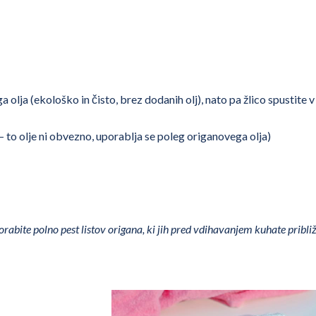
a olja (ekološko in čisto, brez dodanih olj), nato pa žlico spustite v
 – to olje ni obvezno, uporablja se poleg origanovega olja)
orabite polno pest listov origana, ki jih pred vdihavanjem kuhate pribli