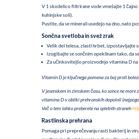
V 1 skodelico filtrirane vode vmešajte 1 čajno 
kuhinjske soli).
Pustite, da se minerali usedejo na dno, nato po
Sončna svetloba in svež zrak
Velik del telesa, zlasti hrbet, izpostavljajte
Izogibajte se sončnim opeklinam tako, da se
Za učinkovitejšo proizvodnjo vitamina D na 
Vitamin D je ključnega pomena za boj proti bolezn
V jesenskem in zimskem času, ko sonce ne more za
vitamina D v obliki prehranskih dopolnil (najpogo
Več o tem lahko preberete na spletnih straneh
htt
Rastlinska prehrana
Pomaga pri preprečevanju rasti bakterij in vir