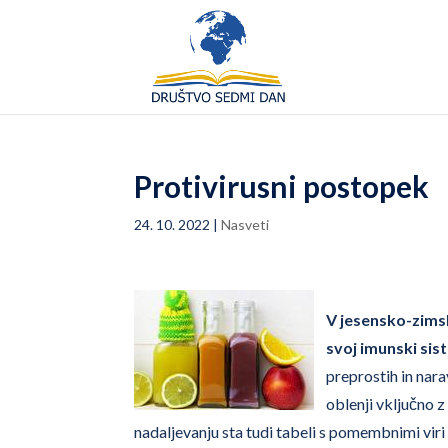
Protivirusni postopek
24. 10. 2022
|
Nasveti
V jesensko-zims
svoj imunski sis
preprostih in nar
oblenji vključno
nadaljevanju sta tudi tabeli s pomembnimi viri 