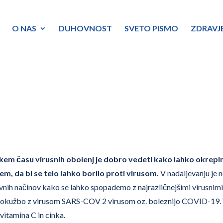
O NAS
DUHOVNOST
SVETO PISMO
ZDRAVJ
kem času virusnih obolenj je dobro vedeti kako lahko okrep
tem, da bi se telo lahko borilo proti virusom.
V nadaljevanju je 
avnih načinov kako se lahko spopademo z najrazličnejšimi virusnim
 z okužbo z virusom SARS-COV 2 virusom oz. boleznijo COVID-19.
vitamina C in cinka.