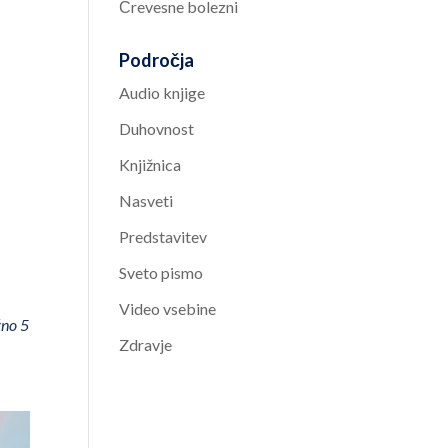
Črevesne bolezni
Področja
Audio knjige
Duhovnost
Knjižnica
Nasveti
Predstavitev
Sveto pismo
Video vsebine
žno 5
Zdravje