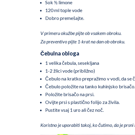
Sok ½ limone
120 ml tople vode
Dobro premešajte.
V primeru okužbe pijte ob vsakem obroku.
Za preventivo pijte 1-krat na dan ob obroku.
Čebulna obloga
1 velika čebula, sesekljana
1-2 žlici vode (približno)
Čebulo na kratko prepražimo v vodi, da se 
Čebulo položite na tanko kuhinjsko brisačo
Položite brisačo na prsi.
Ovijte prsi s plastično folijo za živila.
Pustite vsaj 1 uro ali čez noč.
Koristno je uporabiti takoj, ko čutimo, da je prsn