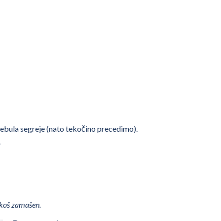
čebula segreje (nato tekočino precedimo).
.
i koš zamašen.