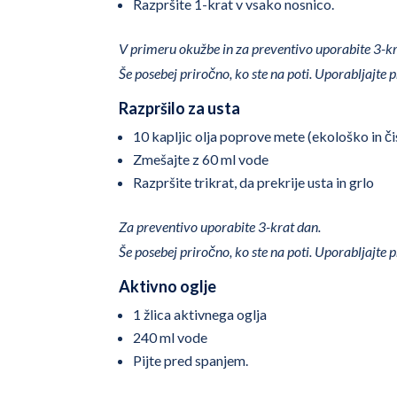
Razpršite 1-krat v vsako nosnico.
V primeru okužbe in za preventivo uporabite 3-kr
Še posebej priročno, ko ste na poti. Uporabljajte p
Razpršilo za usta
10 kapljic olja poprove mete (ekološko in či
Zmešajte z 60 ml vode
Razpršite trikrat, da prekrije usta in grlo
Za preventivo uporabite 3-krat dan.
Še posebej priročno, ko ste na poti. Uporabljajte p
Aktivno oglje
1 žlica aktivnega oglja
240 ml vode
Pijte pred spanjem.