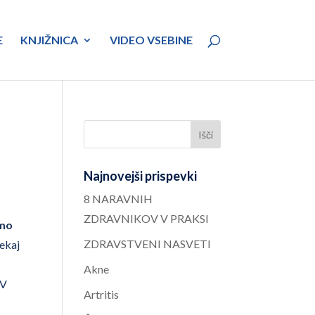
E
KNJIŽNICA
VIDEO VSEBINE
Najnovejši prispevki
8 NARAVNIH
ZDRAVNIKOV V PRAKSI
imo
ZDRAVSTVENI NASVETI
nekaj
i
Akne
 V
Artritis