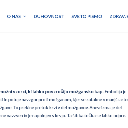
O NAS
DUHOVNOST
SVETO PISMO
ZDRAVJ
 možni vzorci, ki lahko povzročijo možgansko kap.
Embolija je
sti in potuje navzgor proti možganom, kjer se zatakne v manjši arteri
možgane. To prekine pretok krvi v del možganov. Anevrizma je del
pihne navzven in je napolnjen s krvjo. Ta šibka točka se lahko odpre.