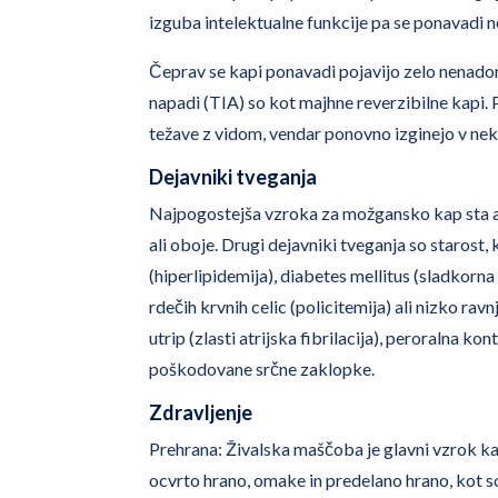
izguba intelektualne funkcije pa se ponavadi n
Čeprav se kapi ponavadi pojavijo zelo nenado
napadi (TIA) so kot majhne reverzibilne kapi.
težave z vidom, vendar ponovno izginejo v nek
Dejavniki tveganja
Najpogostejša vzroka za možgansko kap sta arter
ali oboje. Drugi dejavniki tveganja so starost,
(hiperlipidemija), diabetes mellitus (sladkorna
rdečih krvnih celic (policitemija) ali nizko ravn
utrip (zlasti atrijska fibrilacija), peroralna k
poškodovane srčne zaklopke.
Zdravljenje
Prehrana: Živalska maščoba je glavni vzrok ka
ocvrto hrano, omake in predelano hrano, kot so