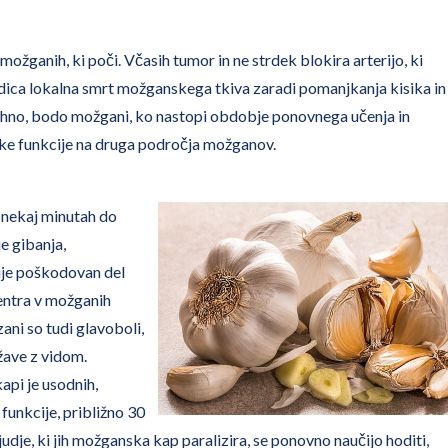
ožganih, ki poči. Včasih tumor in ne strdek blokira arterijo, ki
dica lokalna smrt možganskega tkiva zaradi pomanjkanja kisika in
hno, bodo možgani, ko nastopi obdobje ponovnega učenja in
ke funkcije na druga področja možganov.
 nekaj minutah do
e gibanja,
ruje poškodovan del
ntra v možganih
ani so tudi glavoboli,
žave z vidom.
pi je usodnih,
funkcije, približno 30
je, ki jih možganska kap paralizira, se ponovno naučijo hoditi,