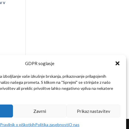
v v
GDPR soglasje
 izboljšanje vaše izkušnje brskanja, prikazovanje prilagojenih
analizo našega prometa. S klikom na "Sprejmi" se strinjate z našo
ivolitev ali preklic privolitve lahko negativno vpliva na nekatere
Zavrni
Prikaz nastavitev
Pravilnik o piškotkih
Politika zasebnosti
O nas