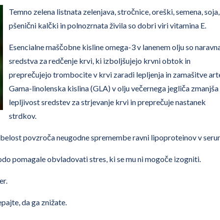
Temno zelena listnata zelenjava, stročnice, oreški, semena, soja,
pšenični kalčki in polnozrnata živila so dobri viri vitamina E.
Esencialne maščobne kisline omega-3 v lanenem olju so naravn
sredstva za redčenje krvi, ki izboljšujejo krvni obtok in
preprečujejo trombocite v krvi zaradi lepljenja in zamašitve arte
Gama-linolenska kislina (GLA) v olju večernega jegliča zmanjša
lepljivost sredstev za strjevanje krvi in preprečuje nastanek
strdkov.
Debelost povzroča neugodne spremembe ravni lipoproteinov v seru
bodo pomagale obvladovati stres, ki se mu ni mogoče izogniti.
er.
pajte, da ga znižate.