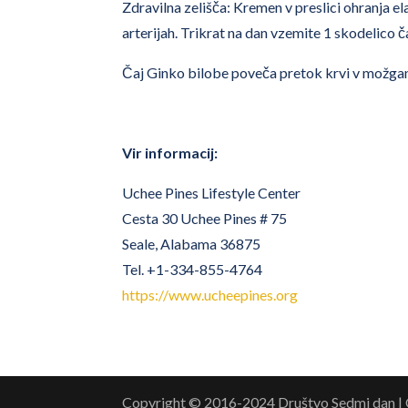
Zdravilna zelišča: Kremen v preslici ohranja el
arterijah. Trikrat na dan vzemite 1 skodelico čaj
Čaj Ginko bilobe poveča pretok krvi v možgane
Vir informacij:
Uchee Pines Lifestyle Center
Cesta 30 Uchee Pines # 75
Seale, Alabama 36875
Tel. +1-334-855-4764
https://www.ucheepines.org
Copyright © 2016-2024 Društvo Sedmi dan | O