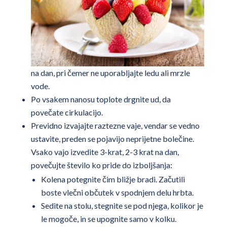
na dan, pri čemer ne uporabljajte ledu ali mrzle
vode.
Po vsakem nanosu toplote drgnite ud, da
povečate cirkulacijo.
Previdno izvajajte raztezne vaje, vendar se vedno
ustavite, preden se pojavijo neprijetne bolečine.
Vsako vajo izvedite 3-krat, 2-3 krat na dan,
povečujte število ko pride do izboljšanja:
Kolena potegnite čim bližje bradi. Začutili
boste vlečni občutek v spodnjem delu hrbta.
Sedite na stolu, stegnite se pod njega, kolikor je
le mogoče, in se upognite samo v kolku.