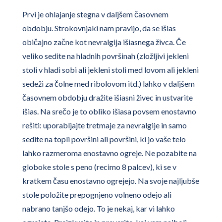
Prvi je ohlajanje stegna v daljšem časovnem
obdobju. Strokovnjaki nam pravijo, da se išias
običajno začne kot nevralgija išiasnega živca. Če
veliko sedite na hladnih površinah (zložljivi jekleni
stoli v hladi sobi ali jekleni stoli med lovom ali jekleni
sedeži za čolne med ribolovom itd.) lahko v daljšem
časovnem obdobju dražite išiasni živec in ustvarite
išias. Na srečo je to obliko išiasa povsem enostavno
rešiti: uporabljajte tretmaje za nevralgije in samo
sedite na topli površini ali površini, ki jo vaše telo
lahko razmeroma enostavno ogreje. Ne pozabite na
globoke stole s peno (recimo 8 palcev), ki se v
kratkem času enostavno ogrejejo. Na svoje najljubše
stole položite prepognjeno volneno odejo ali
nabrano tanjšo odejo. To je nekaj, kar vi lahko