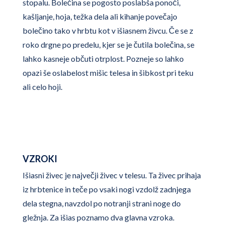
stopalu. Bolečina se pogosto poslabša ponoči,
kašljanje, hoja, težka dela ali kihanje povečajo
bolečino tako v hrbtu kot v išiasnem živcu. Če se z
roko drgne po predelu, kjer se je čutila bolečina, se
lahko kasneje občuti otrplost. Pozneje so lahko
opazi še oslabelost mišic telesa in šibkost pri teku
ali celo hoji.
VZROKI
Išiasni živec je največji živec v telesu. Ta živec prihaja
iz hrbtenice in teče po vsaki nogi vzdolž zadnjega
dela stegna, navzdol po notranji strani noge do
gležnja. Za išias poznamo dva glavna vzroka.