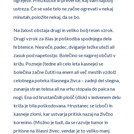
ogrejete. Preizkusite in preverite, kaj vam najbolj
ustreza. Če se vaše telo ne začne ogrevati v nekaj
minutah, položite nekaj, da se bo.
Na žalost obstaja drugi in veliko bolj resen vzrok.
Drugi vzrok za išias je poškodba spodnjega dela
hrbtenice. Nesreče, padec, dviganje težke uteži ali
zasuk pod napetostjo. Bolečino se najprej občuti v
križu. Pozneje (tedne ali celo leta kasneje) se
bolečina začne čutiti na enem ali več mestih vzdolž
celotnega poteka išiasnega živca – zadnji del stegna,
zunanja stran telesa ali na vrhu stopala do palca na
nogi. Ena od hrustančnih plošč (disk) v ledvenem delu
križa je bila poškodovana. Hrustanec se izboči in
kasneje zlomi, kar ustvarja pritisk nazaj na živčno
korenino. (Možno je tudi, da se razvije tumor in
pritisne na išiasni živec, vendar je to veliko manj