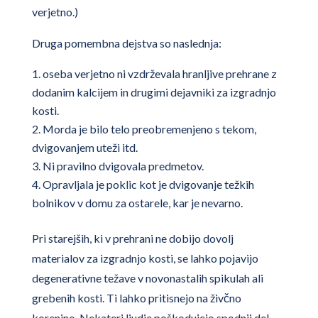
verjetno.)
Druga pomembna dejstva so naslednja:
oseba verjetno ni vzdrževala hranljive prehrane z
dodanim kalcijem in drugimi dejavniki za izgradnjo
kosti.
Morda je bilo telo preobremenjeno s tekom,
dvigovanjem uteži itd.
Ni pravilno dvigovala predmetov.
Opravljala je poklic kot je dvigovanje težkih
bolnikov v domu za ostarele, kar je nevarno.
Pri starejših, ki v prehrani ne dobijo dovolj
materialov za izgradnjo kosti, se lahko pojavijo
degenerativne težave v novonastalih spikulah ali
grebenih kosti. Ti lahko pritisnejo na živčno
korenino. Nekateri ljudje poškodujejo spodnji del