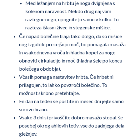
Med ležanjem na hrbtu je noga dvignjena s
kolenom naravnost. Nekdo drug naj vam
raztegne nogo, upognite jo samo v kolku. To
razteza išiasni živec in stegenske mišice.
Če napad bolečine traja tako dolgo, da so mišice
nog izgubile precejšnjo moč, bo pomagala masaža
in vsakodnevna vroča in hladna kopel za noge
obnoviti cirkulacijo in moč (hladna šele po koncu
bolečega obdobja).
Včasih pomaga nastavitev hrbta. Če hrbet ni
prilagojen, to lahko povzroči bolečino. To
možnost skrbno pretehtajte.
En dan na teden se postite in mesec dni jejte samo
surovo hrano.
Vsake 3 dni si privoščite dobro masažo stopal, še
posebej okrog ahilovih tetiv, vse do zadnjega dela
gležnjev.