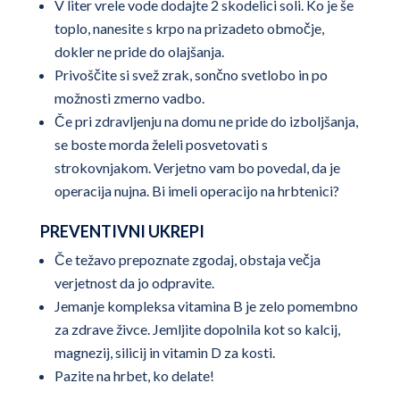
V liter vrele vode dodajte 2 skodelici soli. Ko je še
toplo, nanesite s krpo na prizadeto območje,
dokler ne pride do olajšanja.
Privoščite si svež zrak, sončno svetlobo in po
možnosti zmerno vadbo.
Če pri zdravljenju na domu ne pride do izboljšanja,
se boste morda želeli posvetovati s
strokovnjakom. Verjetno vam bo povedal, da je
operacija nujna. Bi imeli operacijo na hrbtenici?
PREVENTIVNI UKREPI
Če težavo prepoznate zgodaj, obstaja večja
verjetnost da jo odpravite.
Jemanje kompleksa vitamina B je zelo pomembno
za zdrave živce. Jemljite dopolnila kot so kalcij,
magnezij, silicij in vitamin D za kosti.
Pazite na hrbet, ko delate!