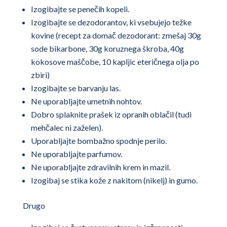
Izogibajte se penečih kopeli.
Izogibajte se dezodorantov, ki vsebujejo težke
kovine (recept za domač dezodorant: zmešaj 30g
sode bikarbone, 30g koruznega škroba, 40g
kokosove maščobe, 10 kapljic eteričnega olja po
zbiri)
Izogibajte se barvanju las.
Ne uporabljajte umetnih nohtov.
Dobro splaknite prašek iz opranih oblačil (tudi
mehčalec ni zaželen).
Uporabljajte bombažno spodnje perilo.
Ne uporabljajte parfumov.
Ne uporabljajte zdravilnih krem in mazil.
Izogibaj se stika kože z nakitom (nikelj) in gumo.
Drugo