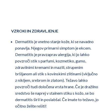
VZROKI IN ZDRAVLJENJE
Dermatitis je vnetno stanje kože, ki se navadno
ponavlja. Njegov primarni simptom je ekcem.
Dermatitis je pravzaprav alergija, ki jo lahko
povzroči stik s parfumi, kozmetiko, gumo,
zdravilnimi kremami in mazili, strupenim
bršljanom ali stik s kovinskimi zlitinami (vključno
z nikljem, srebrom in zlatom). Težavo lahko
povzroči tudi določena vrsta hrane. Če je dražilno
sredstvo še naprej v stalnem stiku s kožo, se bo
dermatitis širil in poslabšal. Če imate to težavo, jo
očitno želite rešiti!