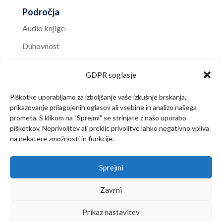
Področja
Audio knjige
Duhovnost
Knjižnica
GDPR soglasje
Nasveti
Piškotke uporabljamo za izboljšanje vaše izkušnje brskanja,
Predstavitev
prikazovanje prilagojenih oglasov ali vsebine in analizo našega
Sveto pismo
prometa. S klikom na "Sprejmi" se strinjate z našo uporabo
piškotkov. Neprivolitev ali preklic privolitve lahko negativno vpliva
Video vsebine
na nekatere zmožnosti in funkcije.
Zdravje
Sprejmi
Zavrni
Prikaz nastavitev
Copyright © 2016-2024 Društvo Sedmi dan |