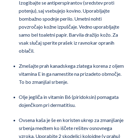
Izogibajte se antiperspirantov (sredstev proti
potenju), saj vsebujejo kovino. Uporabljajte
bombažno spodnje perilo. Umetni nohti
povzročajo kožne izpuščaje. Vedno uporabljajte
samo bel toaletni papir. Barvila dražijo kožo. Za
vsak slučaj sperite prašek iz ravnokar opranih
oblačil.
Zmešajte prah kanadskega zlatega korena z oljem
vitamina E in ga namestite na prizadeto območje.
To bo zmanjšal srbenje.
Olje jegliča in vitamin B6 (piridoksin) pomagata
dojenčkom pri dermatitisu.
Ovsena kaša je še en koristen ukrep za zmanjšanje
srbenja medtem ko iščete rešitev osnovnega
vzroka. Uporabite 2 skodelici koloidne (v prahu)