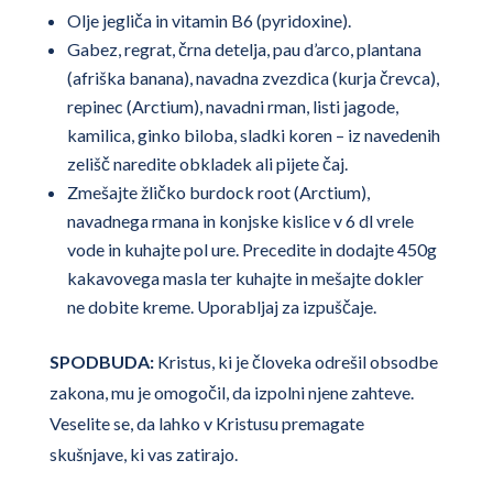
Olje jegliča in vitamin B6 (pyridoxine).
Gabez, regrat, črna detelja, pau d’arco, plantana
(afriška banana), navadna zvezdica (kurja črevca),
repinec (Arctium), navadni rman, listi jagode,
kamilica, ginko biloba, sladki koren – iz navedenih
zelišč naredite obkladek ali pijete čaj.
Zmešajte žličko burdock root (Arctium),
navadnega rmana in konjske kislice v 6 dl vrele
vode in kuhajte pol ure. Precedite in dodajte 450g
kakavovega masla ter kuhajte in mešajte dokler
ne dobite kreme. Uporabljaj za izpuščaje.
SPODBUDA:
Kristus, ki je človeka odrešil obsodbe
zakona, mu je omogočil, da izpolni njene zahteve.
Veselite se, da lahko v Kristusu premagate
skušnjave, ki vas zatirajo.