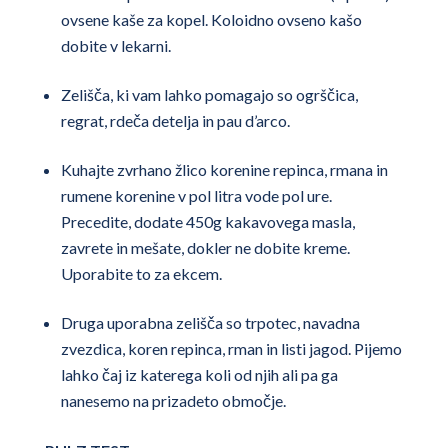
ovsene kaše za kopel. Koloidno ovseno kašo
dobite v lekarni.
Zelišča, ki vam lahko pomagajo so ogrščica,
regrat, rdeča detelja in pau d’arco.
Kuhajte zvrhano žlico korenine repinca, rmana in
rumene korenine v pol litra vode pol ure.
Precedite, dodate 450g kakavovega masla,
zavrete in mešate, dokler ne dobite kreme.
Uporabite to za ekcem.
Druga uporabna zelišča so trpotec, navadna
zvezdica, koren repinca, rman in listi jagod. Pijemo
lahko čaj iz katerega koli od njih ali pa ga
nanesemo na prizadeto območje.