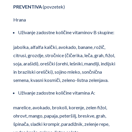
PREVENTIVA
(povzetek)
Hrana
Uživanje zadostne količine vitaminov B skupine:
jabolka, alfalfa kalčki, avokado, banane, rožič,
citrusi, grozdje, stročnice (čičerika, leča, grah, fižol,
soja, arašidi), oreščki (orehi, lešniki, mandlji, indijski
in brazilski oreščki), sojino mleko, sončnična
semena, kvasni kosmiči, zeleno-listna zelenjava.
Uživanje zadostne količine vitamina A:
marelice, avokado, brokoli, korenje, zelen fižol,
ohrovt, mango, papaja, peteršilj, breskve, grah,
špinača, sladki krompir, paradižnik, zelenje repe,