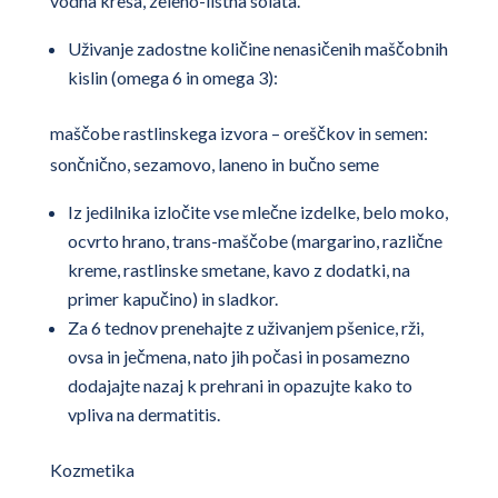
vodna kreša, zeleno-listna solata.
Uživanje zadostne količine nenasičenih maščobnih
kislin (omega 6 in omega 3):
maščobe rastlinskega izvora – oreščkov in semen:
sončnično, sezamovo, laneno in bučno seme
Iz jedilnika izločite vse mlečne izdelke, belo moko,
ocvrto hrano, trans-maščobe (margarino, različne
kreme, rastlinske smetane, kavo z dodatki, na
primer kapučino) in sladkor.
Za 6 tednov prenehajte z uživanjem pšenice, rži,
ovsa in ječmena, nato jih počasi in posamezno
dodajajte nazaj k prehrani in opazujte kako to
vpliva na dermatitis.
Kozmetika