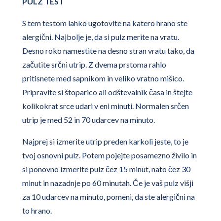
PULZ TEST
S tem testom lahko ugotovite na katero hrano ste
alergični. Najbolje je, da si pulz merite na vratu.
Desno roko namestite na desno stran vratu tako, da
začutite srčni utrip. Z dvema prstoma rahlo
pritisnete med sapnikom in veliko vratno mišico.
Pripravite si štoparico ali odštevalnik časa in štejte
kolikokrat srce udari v eni minuti. Normalen srčen
utrip je med 52 in 70 udarcev na minuto.
Najprej si izmerite utrip preden karkoli jeste, to je
tvoj osnovni pulz. Potem pojejte posamezno živilo in
si ponovno izmerite pulz čez 15 minut, nato čez 30
minut in nazadnje po 60 minutah. Če je vaš pulz višji
za 10 udarcev na minuto, pomeni, da ste alergični na
to hrano.