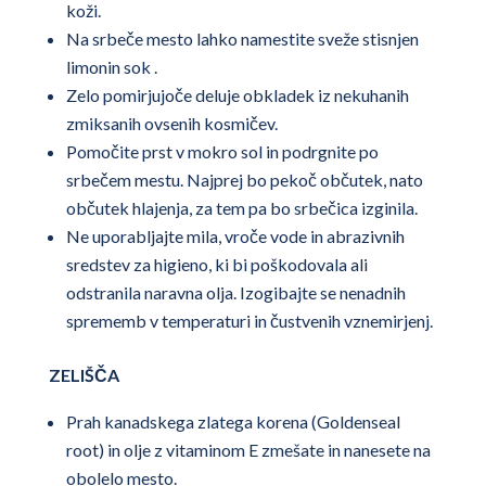
koži.
Na srbeče mesto lahko namestite sveže stisnjen
limonin sok .
Zelo pomirjujoče deluje obkladek iz nekuhanih
zmiksanih ovsenih kosmičev.
Pomočite prst v mokro sol in podrgnite po
srbečem mestu. Najprej bo pekoč občutek, nato
občutek hlajenja, za tem pa bo srbečica izginila.
Ne uporabljajte mila, vroče vode in abrazivnih
sredstev za higieno, ki bi poškodovala ali
odstranila naravna olja. Izogibajte se nenadnih
sprememb v temperaturi in čustvenih vznemirjenj.
ZELIŠČA
Prah kanadskega zlatega korena (Goldenseal
root) in olje z vitaminom E zmešate in nanesete na
obolelo mesto.