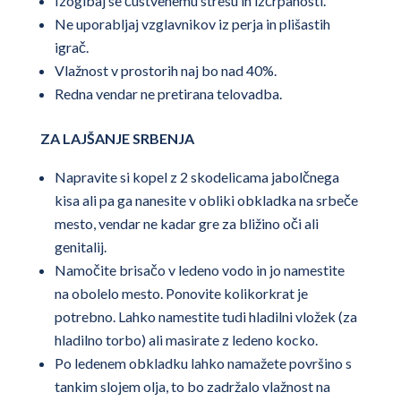
Izogibaj se čustvenemu stresu in izčrpanosti.
Ne uporabljaj vzglavnikov iz perja in plišastih
igrač.
Vlažnost v prostorih naj bo nad 40%.
Redna vendar ne pretirana telovadba.
ZA LAJŠANJE SRBENJA
Napravite si kopel z 2 skodelicama jabolčnega
kisa ali pa ga nanesite v obliki obkladka na srbeče
mesto, vendar ne kadar gre za bližino oči ali
genitalij.
Namočite brisačo v ledeno vodo in jo namestite
na obolelo mesto. Ponovite kolikorkrat je
potrebno. Lahko namestite tudi hladilni vložek (za
hladilno torbo) ali masirate z ledeno kocko.
Po ledenem obkladku lahko namažete površino s
tankim slojem olja, to bo zadržalo vlažnost na