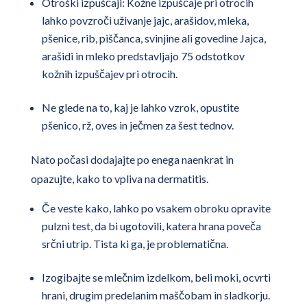
Otroški izpuščaji: Kožne izpuščaje pri otrocih
lahko povzroči uživanje jajc, arašidov, mleka,
pšenice, rib, piščanca, svinjine ali govedine Jajca,
arašidi in mleko predstavljajo 75 odstotkov
kožnih izpuščajev pri otrocih.
Ne glede na to, kaj je lahko vzrok, opustite
pšenico, rž, oves in ječmen za šest tednov.
Nato počasi dodajajte po enega naenkrat in
opazujte, kako to vpliva na dermatitis.
Če veste kako, lahko po vsakem obroku opravite
pulzni test, da bi ugotovili, katera hrana poveča
srčni utrip. Tista ki ga, je problematična.
Izogibajte se mlečnim izdelkom, beli moki, ocvrti
hrani, drugim predelanim maščobam in sladkorju.