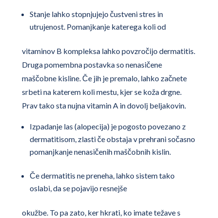
Stanje lahko stopnjujejo čustveni stres in
utrujenost. Pomanjkanje katerega koli od
vitaminov B kompleksa lahko povzročijo dermatitis.
Druga pomembna postavka so nenasičene
maščobne kisline. Če jih je premalo, lahko začnete
srbeti na katerem koli mestu, kjer se koža drgne.
Prav tako sta nujna vitamin A in dovolj beljakovin.
Izpadanje las (alopecija) je pogosto povezano z
dermatitisom, zlasti če obstaja v prehrani sočasno
pomanjkanje nenasičenih maščobnih kislin.
Če dermatitis ne preneha, lahko sistem tako
oslabi, da se pojavijo resnejše
okužbe. To pa zato, ker hkrati, ko imate težave s